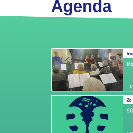
Agenda
Ie
Re
't 
Zo
60
Klo