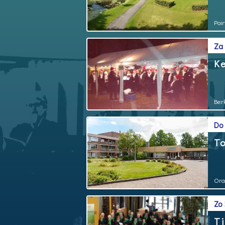
Poir
Za
Ke
Ber
Do
To
Ora
Zo
Ti