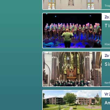
Tra
Zo 
Ti
Klo
Zo
Si
Ker
Vr
Am