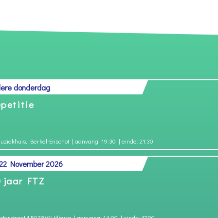
dere donderdag
petitie
Muziekhuis, Berkel-Enschot
| aanvang: 19:30
| einde: 21:30
 22 November 2026
 jaar FTZ
osterstraat 1 5038VN tilburg
| aanvang: 14:00
| einde: 17:00