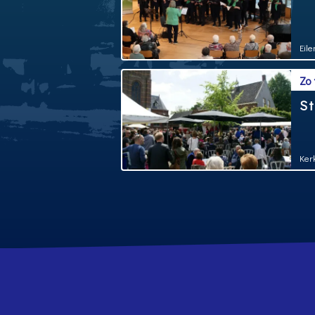
Eil
Zo
St
Ker