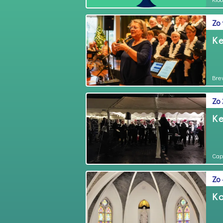
Zo
Ke
Bre
Zo
Ke
Cap
Zo 
Ko